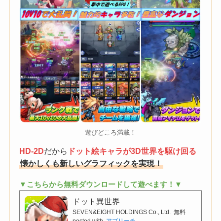
遊びどころ満載！
HD-2D
だから
ドット絵キャラが3D世界を駆け回る
懐かしくも新しいグラフィックを実現！
▼こちらから無料ダウンロードして遊べます！▼
ドット異世界
SEVEN&EIGHT HOLDINGS Co., Ltd.
無料
posted with
アプリーチ