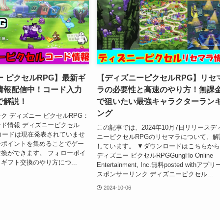
 ピクセルRPG】最新ギ
【ディズニーピクセルRPG】リセ
情報配信中！コード入力
ラの必要性と高速のやり方！無課
で解説！
で狙いたい最強キャラクターラン
ング
ク ディズニー ピクセルRPG：
ド情報 ディズニーピクセル
この記事では、2024年10月7日リリースデ
コードは現在発表されていませ
ニーピクセルRPGのリセマラについて、解
ーポイントを集めることでゲー
しています。 ▼ダウンロードはこちらか
換ができます。 フォローポイ
ディズニー ピクセルRPGGungHo Online
ギフト交換のやり方につ...
Entertainment, Inc.無料posted withアプ
スポンサーリンク ディズニーピクセル...
2024-10-06