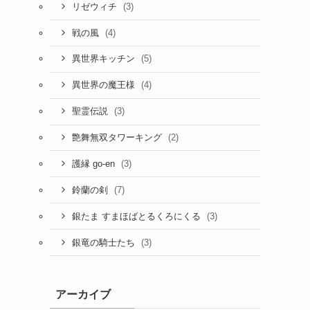
(3)
リゼウィチ
(4)
戦の風
(5)
異世界キッチン
(4)
異世界の魔王様
(3)
聖霊伝説
(2)
艶舞無双タワーキング
(3)
護縁 go-en
(7)
鈴蘭の剣
(3)
銀たま すまほばとるくろにくる
(3)
銀竜の騎士たち
アーカイブ