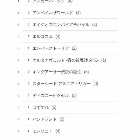
(4)
アンカーパニック
(4)
アンベイルザワールド
(3)
エイジオブエンパイアモバイル
(4)
エルゴスム
(2)
エンバーストーリア
(1)
オルタナヴェルト -青の祓魔師 外伝-
(5)
キングアーサー伝説の誕生
(3)
スターシード アスニアトリガー
(3)
ディズニーピクセル
(5)
ぱずでれ
(3)
パンドランド
(4)
モンソニ！