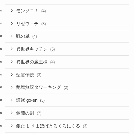
モンソニ！
(4)
リゼウィチ
(3)
戦の風
(4)
異世界キッチン
(5)
異世界の魔王様
(4)
聖霊伝説
(3)
艶舞無双タワーキング
(2)
護縁 go-en
(3)
鈴蘭の剣
(7)
銀たま すまほばとるくろにくる
(3)