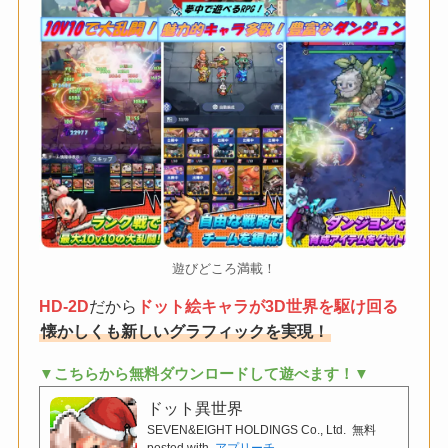
遊びどころ満載！
HD-2D
だから
ドット絵キャラが3D世界を駆け回る
懐かしくも新しいグラフィックを実現！
▼こちらから無料ダウンロードして遊べます！▼
ドット異世界
SEVEN&EIGHT HOLDINGS Co., Ltd.
無料
posted with
アプリーチ