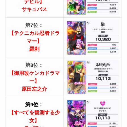
デビル】
サキュバス
第7位：
【テクニカル忍者ドラ
マー】
羅刹
第8位：
【御用改ケンカドラマ
ー】
原田左之介
第9位：
【すべてを観測する少
女】