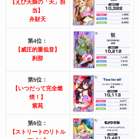
【えび天娘の「天」担
当】
弁財天
第4位：
【威圧的重低音】
刹那
第5位：
【いつだって完全燃
焼！】
紫苑
第6位：
【ストリートのリトル