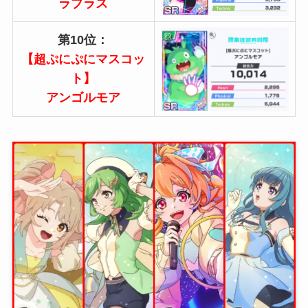
ラプラス
第10位：
【超ぷにぷにマスコッ
ト】
アンゴルモア