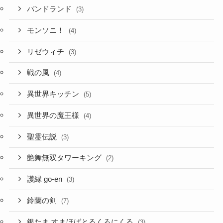
パンドランド
(3)
モンソニ！
(4)
リゼウィチ
(3)
戦の風
(4)
異世界キッチン
(5)
異世界の魔王様
(4)
聖霊伝説
(3)
艶舞無双タワーキング
(2)
護縁 go-en
(3)
鈴蘭の剣
(7)
銀たま すまほばとるくろにくる
(3)