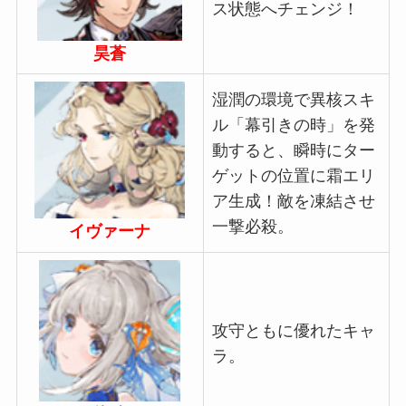
ス状態へチェンジ！
昊蒼
湿潤の環境で異核スキ
ル「幕引きの時」を発
動すると、瞬時にター
ゲットの位置に霜エリ
ア生成！敵を凍結させ
一撃必殺。
イヴァーナ
攻守ともに優れたキャ
ラ。