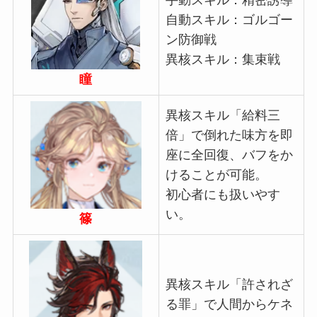
自動スキル：ゴルゴー
ン防御戦
異核スキル：集束戦
瞳
異核スキル「給料三
倍」で倒れた味方を即
座に全回復、バフをか
けることが可能。
初心者にも扱いやす
い。
篠
異核スキル「許されざ
る罪」で人間からケネ