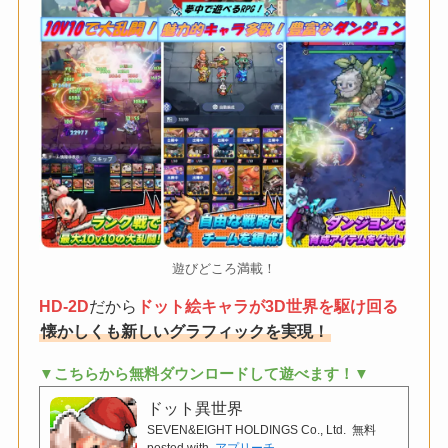
遊びどころ満載！
HD-2D
だから
ドット絵キャラが3D世界を駆け回る
懐かしくも新しいグラフィックを実現！
▼こちらから無料ダウンロードして遊べます！▼
ドット異世界
SEVEN&EIGHT HOLDINGS Co., Ltd.
無料
posted with
アプリーチ