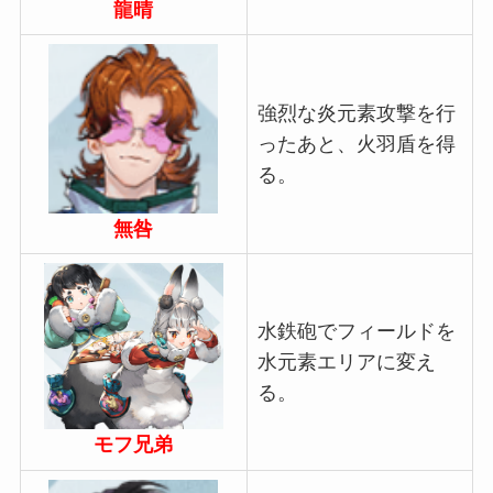
龍晴
強烈な炎元素攻撃を行
ったあと、火羽盾を得
る。
無咎
水鉄砲でフィールドを
水元素エリアに変え
る。
モフ兄弟